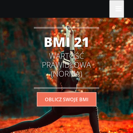
BMI 21
WARTOŚĆ
PRAWIDŁOWA
(NORMA)
OBLICZ SWOJE BMI