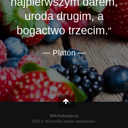
najpierwszym darem,
uroda drugim, a
bogactwo trzecim.
Platon
.
BMI-Kalkulator.pl
2026 © Wszystkie prawa zastrzeżone.