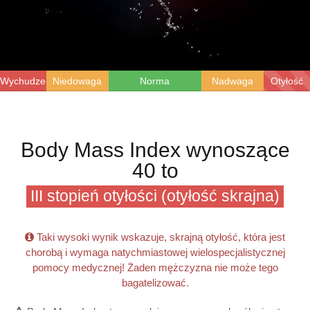
Wychudzenie
Niedowaga
Norma
Nadwaga
Otyłość
Body Mass Index wynoszące
40 to
III stopień otyłości (otyłość skrajna)
Taki wysoki wynik wskazuje, skrajną otyłość, która jest
chorobą i wymaga natychmiastowej wielospecjalistycznej
pomocy medycznej! Żaden mężczyzna nie może tego
bagatelizować.