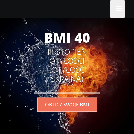
BMI 40
III STOPIEŃ
OTYŁOŚCI
(OTYŁOŚĆ
SKRAJNA)
OBLICZ SWOJE BMI