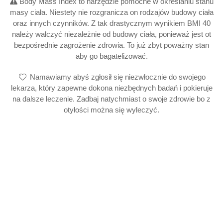
Body Mass Index to narzędzie pomocne w określaniu stanu
masy ciała. Niestety nie rozgranicza on rodzajów budowy ciała
oraz innych czynników. Z tak drastycznym wynikiem BMI 40
należy walczyć niezależnie od budowy ciała, ponieważ jest ot
bezpośrednie zagrożenie zdrowia. To już zbyt poważny stan
aby go bagatelizować.
Namawiamy abyś zgłosił się niezwłocznie do swojego
lekarza, który zapewne dokona niezbędnych badań i pokieruje
na dalsze leczenie. Zadbaj natychmiast o swoje zdrowie bo z
otyłości można się wyleczyć.