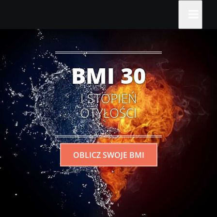
BMI 30
I STOPIEŃ
OTYŁOŚCI
OBLICZ SWOJE BMI