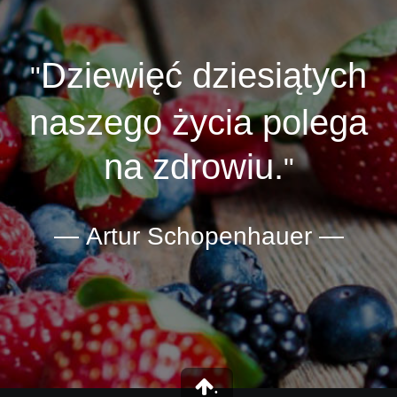
Dziewięć dziesiątych
naszego życia polega
na zdrowiu.
Artur Schopenhauer
.