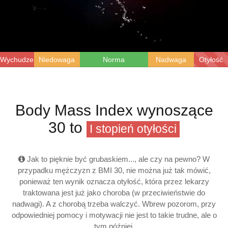
Wychudzenie
Niedowaga
Norma
Nadwaga
Otyłość
Body Mass Index wynoszące
30 to
I stopień otyłości
Jak to pięknie być grubaskiem..., ale czy na pewno? W
przypadku mężczyzn z BMI 30, nie można już tak mówić,
ponieważ ten wynik oznacza otyłość, która przez lekarzy
traktowana jest już jako choroba (w przeciwieństwie do
nadwagi). A z chorobą trzeba walczyć. Wbrew pozorom, przy
odpowiedniej pomocy i motywacji nie jest to takie trudne, ale o
tym później.